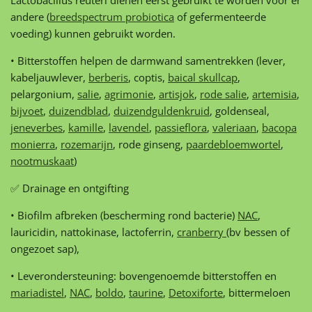
Lactobacillus reuteri dienen eerst gebruikt te worden voor er
andere (
breedspectrum probiotica
of gefermenteerde
voeding) kunnen gebruikt worden.
• Bitterstoffen helpen de darmwand samentrekken (lever,
kabeljauwlever,
berberis
, coptis,
baical skullcap
,
pelargonium,
salie
,
agrimonie
,
artisjok
,
rode salie
,
artemisia
,
bijvoet
,
duizendblad
,
duizendguldenkruid
, goldenseal,
jeneverbes
,
kamille
,
lavendel
,
passieflora
,
valeriaan
,
bacopa
monierra
,
rozemarijn
, rode ginseng,
paardebloemwortel
,
nootmuskaat
)
✅ Drainage en ontgifting
• Biofilm afbreken (bescherming rond bacterie)
NAC
,
lauricidin, nattokinase, lactoferrin,
cranberry
(bv bessen of
ongezoet sap),
• Leverondersteuning: bovengenoemde bitterstoffen en
mariadistel
,
NAC
,
boldo
,
taurine
,
Detoxiforte
, bittermeloen