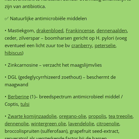
zijn van antibiotica.
✅ Natuurlijke antimicrobiële middelen
• Mastiekgom,
drakenbloed
,
Frankincense
,
dennenaalden
,
ceder, zilverspar – boomharsen gericht op H. pylori (voeg
eventueel een licht zuur toe bv
cranberry
,
peterselie
,
hibiscus
)
• Zinkcarnosine – verzacht het maagslijmvlies
• DGL (gedeglycyrrhizeerd zoethout) – beschermt de
maagwand
•
Berberine
(1)– breedspectrum antimicrobieel middel /
Coptis,
tulsi
•
Zwarte komijnzaadolie
,
oregano-olie
,
propolis
,
tea treeolie
,
dennenolie
,
wintergreen olie
,
lavendelolie
,
citroenolie
,
broccolispruiten (sulferofaan), grapefruit seed-extract,
resveratrol als versterkende factor bij de harsen.