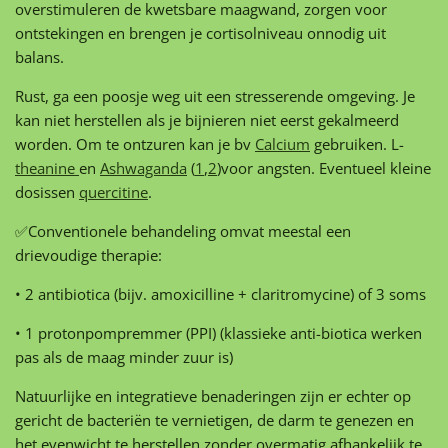
overstimuleren de kwetsbare maagwand, zorgen voor
ontstekingen en brengen je cortisolniveau onnodig uit
balans.
Rust, ga een poosje weg uit een stresserende omgeving. Je
kan niet herstellen als je bijnieren niet eerst gekalmeerd
worden. Om te ontzuren kan je bv
Calcium
gebruiken. L-
theanine
en
Ashwaganda
(
1
,
2
)voor angsten. Eventueel kleine
dosissen
quercitine
.
✅Conventionele behandeling omvat meestal een
drievoudige therapie:
• 2 antibiotica (bijv. amoxicilline + claritromycine) of 3 soms
• 1 protonpompremmer (PPI) (klassieke anti-biotica werken
pas als de maag minder zuur is)
Natuurlijke en integratieve benaderingen zijn er echter op
gericht de bacteriën te vernietigen, de darm te genezen en
het evenwicht te herstellen zonder overmatig afhankelijk te