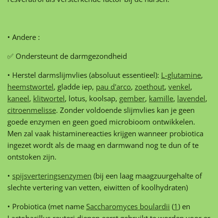
• Andere :
✅ Ondersteunt de darmgezondheid
• Herstel darmslijmvlies (absoluut essentieel):
L-glutamine
,
heemstwortel
, gladde iep,
pau d'arco
,
zoethout
,
venkel
,
kaneel
,
klitwortel
, lotus, koolsap,
gember
,
kamille
,
lavendel
,
citroenmelisse
. Zonder voldoende slijmvlies kan je geen
goede enzymen en geen goed microbioom ontwikkelen.
Men zal vaak histaminereacties krijgen wanneer probiotica
ingezet wordt als de maag en darmwand nog te dun of te
ontstoken zijn.
•
spijsverteringsenzymen
(bij een laag maagzuurgehalte of
slechte vertering van vetten, eiwitten of koolhydraten)
• Probiotica (met name
Saccharomyces boulardii
(
1
) en