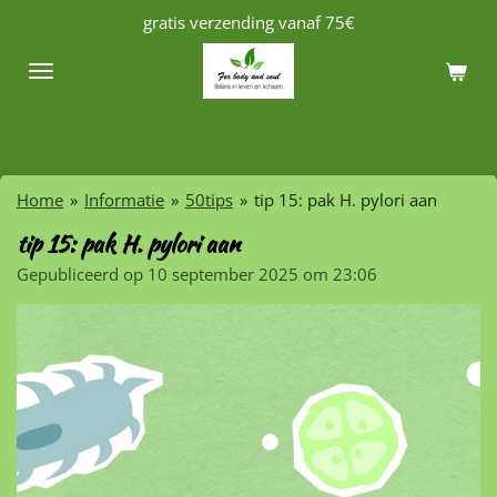
gratis verzending vanaf 75€
Ga
direct
naar
de
hoofdinhoud
Home
»
Informatie
»
50tips
»
tip 15: pak H. pylori aan
tip 15: pak H. pylori aan
Gepubliceerd op 10 september 2025 om 23:06