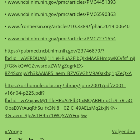
• www.ncbi.nlm.nih.gov/pmc/articles/PMC4451393
• www.ncbi.nlm.nih.gov/pmc/articles/PMC6590363
• www.frontiersin.org/articles/10.3389/fphar.2019.00640
•
www.ncbi.nlm.nih.gov/pmc/articles/PMC7271654
https://pubmed.ncbi.nlm.nih.gov/23746879/?
fbclid=IwVERDUAMj1I1leHRuA2FlbQIxMAABHmqwKCVfsf_niJ
j7G8vkQWGZvwsrduZWMgZqgrkEX-
8Z4SxmjwYh3kAAIAR5_aem_BZVGVGhM9A0axbq1pZeQxA
https://orthomolecular.org/library/jom/2001/pdf/2001-
v16n04-p225.pdf?
fbclid=IwY2xjawMj1TlleHRuA2FlbQIxMQABHtnpClc9_rRraO
ObaE0YrAuqRhSu_fx3Nl8__0ZlC_49AELsMq2ixjNKN-
4G_aem_9JeAs1H9571WQSWiYFoqSw
«
Vorige
Volgende
»