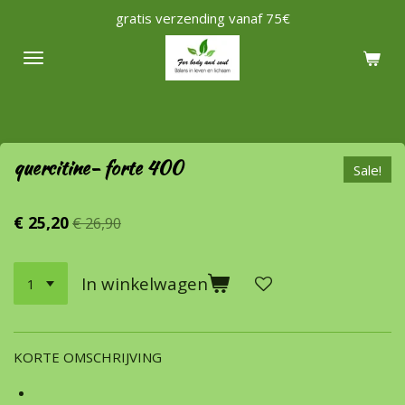
gratis verzending vanaf 75€
Ga
direct
naar
de
hoofdinhoud
quercitine- forte 400
Sale!
€ 25,20
€ 26,90
In winkelwagen
KORTE OMSCHRIJVING