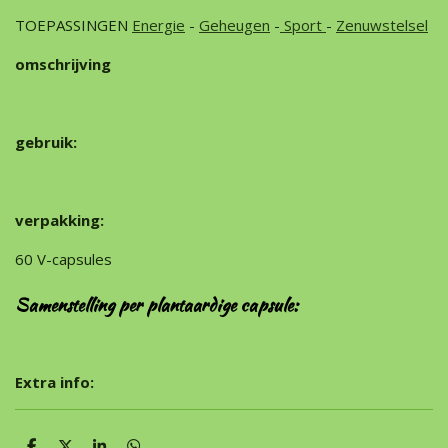
TOEPASSINGEN
Energie
-
Geheugen
-
Sport
-
Zenuwstelsel
omschrijving
gebruik:
verpakking:
60 V-capsules
Samenstelling
per plantaardige capsule:
Extra info: