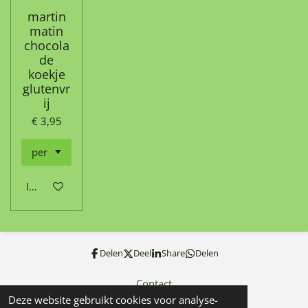
martin
matin
chocola
de
koekje
glutenvr
ij
€ 3,95
In winkelwagen
Delen
Deel
Share
Delen
Contact
Deze website gebruikt cookies voor analyse-
© 2022 - 2026 forbodyandsoul