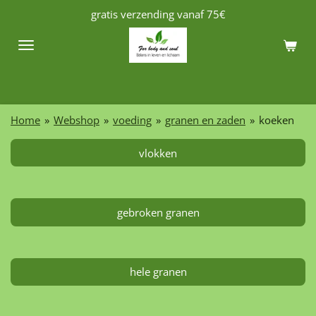
gratis verzending vanaf 75€
Ga
direct
naar
de
hoofdinhoud
Home
»
Webshop
»
voeding
»
granen en zaden
»
koeken
vlokken
gebroken granen
hele granen