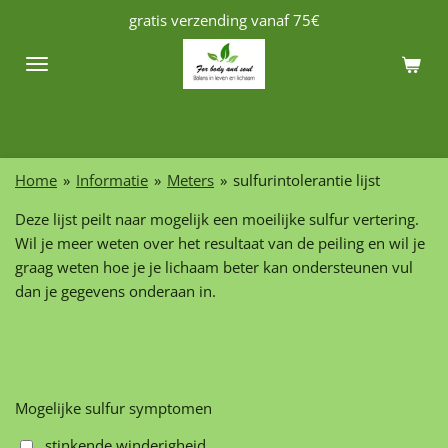
gratis verzending vanaf 75€
Ga
direct
naar
de
hoofdinhoud
Home
»
Informatie
»
Meters
»
sulfurintolerantie lijst
Deze lijst peilt naar mogelijk een moeilijke sulfur vertering.
Wil je meer weten over het resultaat van de peiling en wil je
graag weten hoe je je lichaam beter kan ondersteunen vul
dan je gegevens onderaan in.
Mogelijke sulfur symptomen
stinkende winderigheid