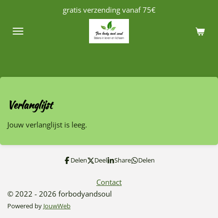
gratis verzending vanaf 75€
Ga
direct
naar
de
hoofdinhoud
Verlanglijst
Jouw verlanglijst is leeg.
Delen
Deel
Share
Delen
Contact
© 2022 - 2026 forbodyandsoul
Powered by
JouwWeb