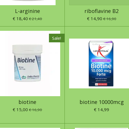
L-arginine
riboflavine B2
€ 18,40
€ 14,90
€ 21,40
€ 16,90
Sale!
biotine
biotine 10000mcg
€ 15,00
€ 14,99
€ 16,90