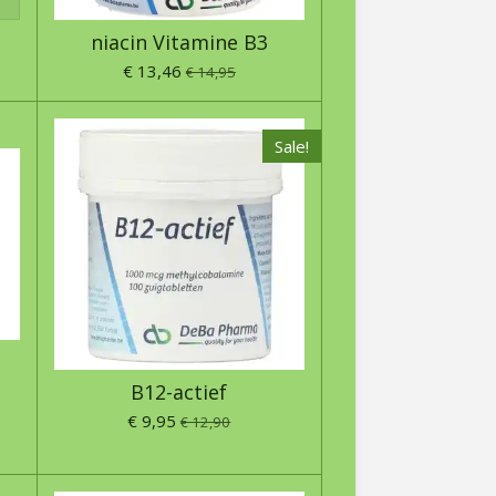
niacin Vitamine B3
€ 13,46
€ 14,95
Sale!
B12-actief
€ 9,95
€ 12,90