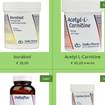
S
borabiol
Acetyl-L-Carnitine
€ 28,00
€ 43,00
€ 46,00
Sale!
S