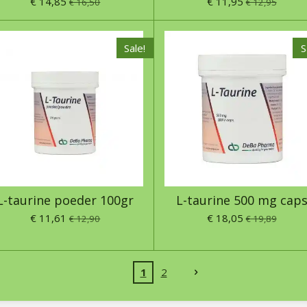
€ 14,85
€ 11,95
€ 16,50
€ 12,95
Sale!
S
L-taurine poeder 100gr
L-taurine 500 mg cap
€ 11,61
€ 18,05
€ 12,90
€ 19,89
1
2