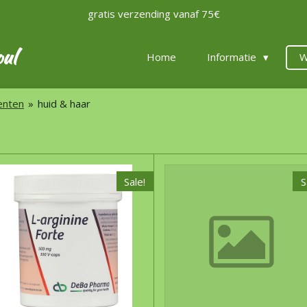
gratis verzending vanaf 75€
oul
Home
Informatie
W
enten
»
huid & haar
Sale!
S