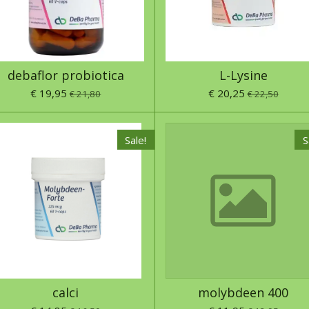
debaflor probiotica
L-Lysine
€ 19,95
€ 20,25
€ 21,80
€ 22,50
Sale!
S
calci
molybdeen 400