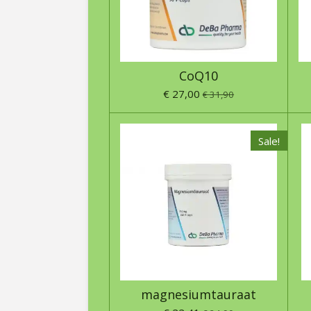
CoQ10
€ 27,00
€ 31,90
Sale!
magnesiumtauraat