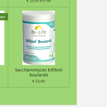
€ 23,95
€ 27,90
ale!
s
Saccharomyces bifibiol
boulardii
€ 22,00