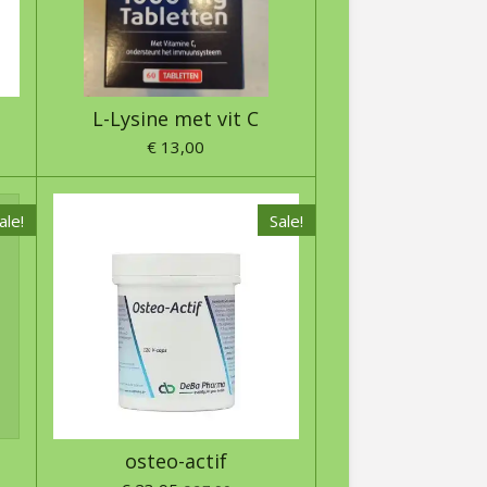
L-Lysine met vit C
€ 13,00
ale!
Sale!
osteo-actif