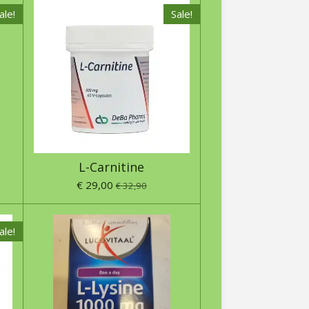
ale!
Sale!
L-Carnitine
€ 29,00
€ 32,90
ale!