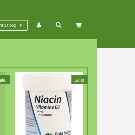
ebshop
ale!
Sale!