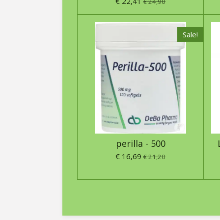
€ 22,41
€ 24,90
Sale!
perilla - 500
€ 16,69
€ 21,20