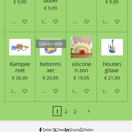
ubber
€ 9,99
€ 9,99
€ 9,99
Houd mij op de hoogte
In winkelwagen
Houd mij op de hoogte
In winkelwag
Uitverkocht
Kampee
betonmi
silicone
Houten
rset
xer
n zon
gitaar
€ 36,49
€ 20,99
€ 19,95
€ 21,90
In winkelwagen
Houd mij op de hoogte
In winkelwagen
In winkelwag
1
2
3
Delen
Deel
Share
Delen