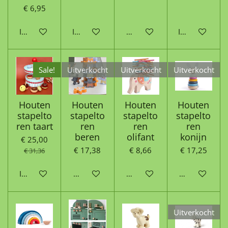
€ 6,95
In winkelwagen
In winkelwagen
Houd mij op de hoogte
In winkelwag
Sale!
Uitverkocht
Uitverkocht
Uitverkocht
Houten
Houten
Houten
Houten
stapelto
stapelto
stapelto
stapelto
ren taart
ren
ren
ren
beren
olifant
konijn
€ 25,00
€ 17,38
€ 8,66
€ 17,25
€ 31,36
In winkelwagen
Houd mij op de hoogte
Houd mij op de hoogte
Houd mij op 
Uitverkocht