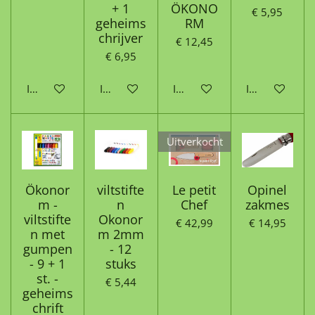
+ 1
ÖKONO
€ 5,95
geheims
RM
chrijver
€ 12,45
€ 6,95
In winkelwagen
In winkelwagen
In winkelwagen
In winkelwag
Uitverkocht
Ökonor
viltstifte
Le petit
Opinel
m -
n
Chef
zakmes
viltstifte
Okonor
€ 42,99
€ 14,95
n met
m 2mm
gumpen
- 12
- 9 + 1
stuks
st. -
€ 5,44
geheims
chrift