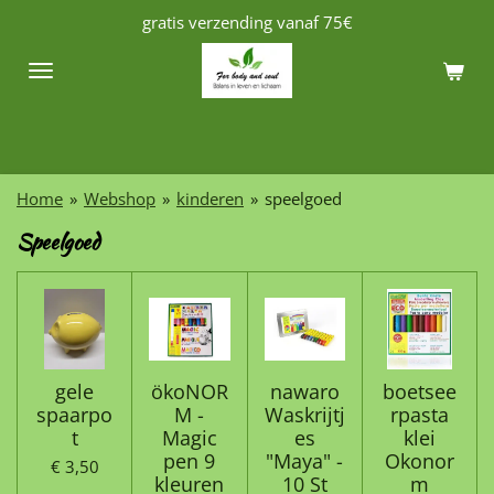
gratis verzending vanaf 75€
Ga
direct
naar
de
hoofdinhoud
Home
»
Webshop
»
kinderen
»
speelgoed
Speelgoed
gele
ökoNOR
nawaro
boetsee
spaarpo
M -
Waskrijtj
rpasta
t
Magic
es
klei
pen 9
"Maya" -
Okonor
€ 3,50
kleuren
10 St
m