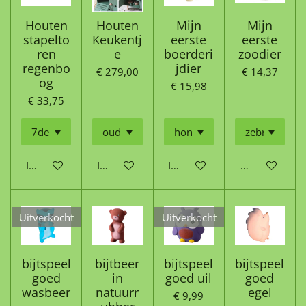
Houten
Houten
Mijn
Mijn
stapelto
Keukentj
eerste
eerste
ren
e
boerderi
zoodier
regenbo
jdier
€ 279,00
€ 14,37
og
€ 15,98
€ 33,75
In winkelwagen
In winkelwagen
In winkelwagen
Houd mij op 
Uitverkocht
Uitverkocht
bijtspeel
bijtbeer
bijtspeel
bijtspeel
goed
in
goed uil
goed
wasbeer
natuurr
egel
€ 9,99