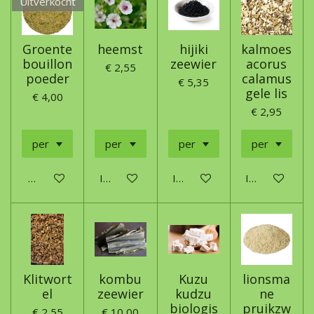
Uitverkocht
Groente
heemst
hijiki
kalmoes
bouillon
zeewier
acorus
€ 2,55
poeder
calamus
€ 5,35
gele lis
€ 4,00
€ 2,95
Houd mij op de hoogte
In winkelwagen
In winkelwagen
In winkelwage
Klitwort
kombu
Kuzu
lionsma
el
zeewier
kudzu
ne
biologis
pruikzw
€ 2,55
€ 10,00