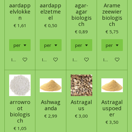
aardapp
aardapp
agar-
Arame
elvlokke
elzetme
agar
zeewier
n
el
biologis
biologis
ch
ch
€ 1,61
€ 0,50
€ 0,89
€ 5,75
In winkelwagen
In winkelwagen
In winkelwagen
In winkelwage
arrowro
Ashwag
Astragal
Astragal
ot
anda
us
uspoed
biologis
er
€ 2,99
€ 3,00
ch
€ 3,50
€ 1,05