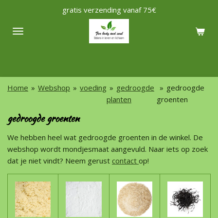
gratis verzending vanaf 75€
Ga
direct
naar
de
hoofdinhoud
Home
»
Webshop
»
voeding
»
gedroogde
»
gedroogde
planten
groenten
gedroogde groenten
We hebben heel wat gedroogde groenten in de winkel. De
webshop wordt mondjesmaat aangevuld. Naar iets op zoek
dat je niet vindt? Neem gerust
contact
op!