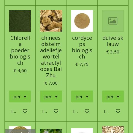
Chlorell
chinees
cordyce
duivelsk
a
distelm
ps
lauw
poeder
adeliefje
biologis
€ 3,50
biologis
wortel
ch
ch
atractyl
€ 7,75
odes Bai
€ 4,60
Zhu
€ 7,00
In winkelwagen
In winkelwagen
In winkelwagen
In winkelwage