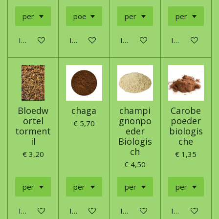
In winkelwagen
In winkelwagen
In winkelwagen
In winkelwage
Bloedw
chaga
champi
Carobe
ortel
gnonpo
poeder
€ 5,70
torment
eder
biologis
il
Biologis
che
ch
€ 3,20
€ 1,35
€ 4,50
In winkelwagen
In winkelwagen
In winkelwagen
In winkelwage