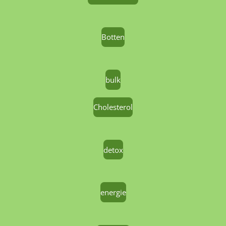
Botten
bulk
Cholesterol
detox
energie