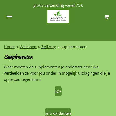
gratis verzending vanaf 75€
Ga
direct
naar
de
hoofdinhoud
Home
»
Webshop
»
Zelfzorg
»
supplementen
Supplementen
Waar moeten de supplementen je ondersteunen? We
verdeelden ze voor jou onder in mogelijk uitdagingen die je
op je pad tegenkomt:
50+
anti-oxidanten