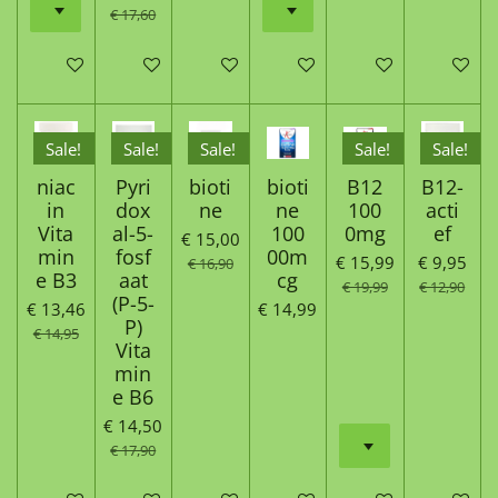
€ 17,60
In winkelwagen
In winkelwagen
In winkelwagen
In winkelwagen
In winkelwagen
In winke
Sale!
Sale!
Sale!
Sale!
Sale!
niac
Pyri
bioti
bioti
B12
B12-
in
dox
ne
ne
100
acti
Vita
al-5-
100
0mg
ef
€ 15,00
min
fosf
00m
€ 15,99
€ 9,95
€ 16,90
e B3
aat
cg
€ 19,99
€ 12,90
(P-5-
€ 13,46
€ 14,99
P)
€ 14,95
Vita
min
e B6
€ 14,50
€ 17,90