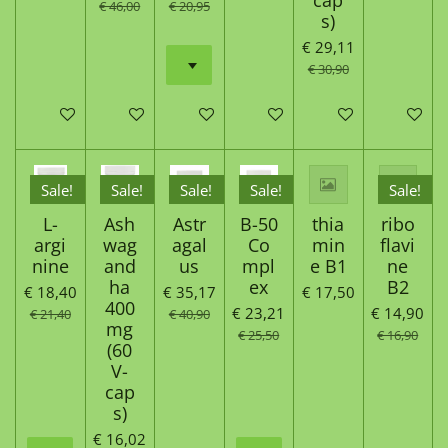
€ 46,00
€ 20,95
s)
€ 29,11
€ 30,90
In winkelwagen
In winkelwagen
In winkelwagen
In winkelwagen
In winkelwagen
In winke
Sale!
Sale!
Sale!
Sale!
Sale!
L-
Ash
Astr
B-50
thia
ribo
argi
wag
agal
Co
min
flavi
nine
and
us
mpl
e B1
ne
ha
ex
B2
€ 18,40
€ 35,17
€ 17,50
400
€ 23,21
€ 14,90
€ 21,40
€ 40,90
mg
€ 25,50
€ 16,90
(60
V-
cap
s)
€ 16,02