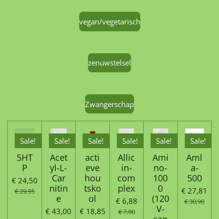
vegan/vegetarisch
zenuwstelsel
Zwangerschap
Sale!
Sale!
Sale!
Sale!
Sale!
Sale!
5HT
Acet
acti
Allic
Ami
Aml
P
yl-L-
eve
in-
no-
a-
Car
hou
com
100
500
€ 24,50
nitin
tsko
plex
0
€ 27,81
€ 29,95
e
ol
(120
€ 6,88
€ 30,90
V-
€ 43,00
€ 18,85
€ 7,90
cap