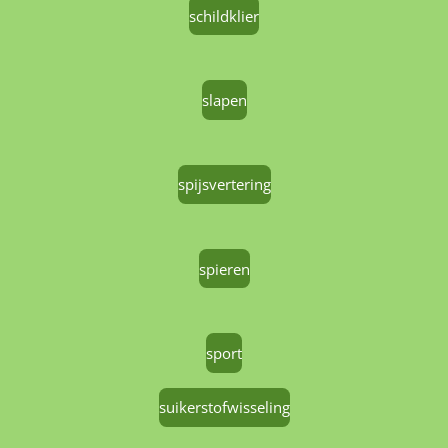
schildklier
slapen
spijsvertering
spieren
sport
suikerstofwisseling