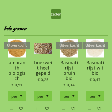
zaden
hele granen
Uitverkocht
Uitverkocht
Uitverkocht
amaran
boekwei
Basmati
Basmati
th
t heel
rijst
rijst wit
biologis
gepeld
bruin
bio
ch
bio
€ 0,25
€ 0,47
€ 0,51
€ 0,34
Houd mij op de hoogte
In winkelwagen
Houd mij op de hoogte
Houd mij op 