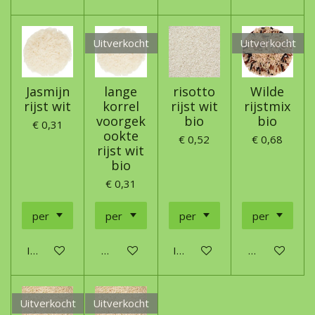
Uitverkocht
Uitverkocht
Jasmijn
lange
risotto
Wilde
rijst wit
korrel
rijst wit
rijstmix
voorgek
bio
bio
€ 0,31
ookte
€ 0,52
€ 0,68
rijst wit
bio
€ 0,31
In winkelwagen
Houd mij op de hoogte
In winkelwagen
Houd mij op 
Uitverkocht
Uitverkocht