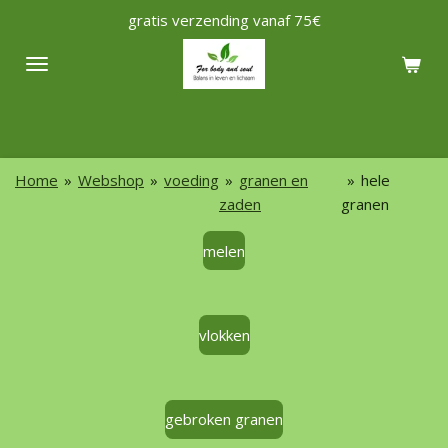
gratis verzending vanaf 75€
Ga
direct
naar
de
hoofdinhoud
Home
»
Webshop
»
voeding
»
granen en
»
hele
zaden
granen
melen
vlokken
gebroken granen