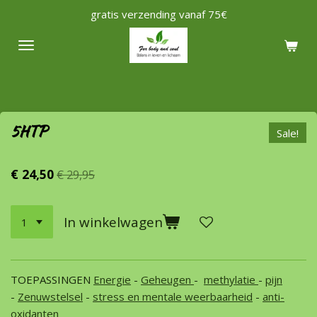
gratis verzending vanaf 75€
Ga
direct
naar
de
hoofdinhoud
5HTP
Sale!
€ 24,50
€ 29,95
In winkelwagen
TOEPASSINGEN
Energie
-
Geheugen
-
methylatie
-
pijn
-
Zenuwstelsel
-
stress en mentale weerbaarheid
-
anti-
oxidanten