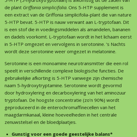
5-HTP (5-hydroxytryptofaan) is afkomstig uit de zaden van
de plant
Griffonia simplicifolia
. Ons 5-HTP supplement is
een extract van de Griffonia simplicifolia-plant die van nature
5-HTP bevat. 5-HTP is nauw verwant aan L-tryptofaan. Dit
is een stof die in voedingsmiddelen als amandelen, bananen
en dadels voorkomt. L-tryptofaan wordt in het lichaam eerst
in 5-HTP omgezet en vervolgens in serotonine. ‘s Nachts
wordt deze serotonine weer omgezet in melatonine.
Serotonine is een monoamine neurotransmitter die een rol
speelt in verschillende complexe biologische functies. De
gebruikelijke afkorting is 5-HTP vanwege zijn chemische
naam 5-hydroxytryptamine. Serotonine wordt gevormd
door hydroxylering en decarboxylering van het aminozuur
tryptofaan. De hoogste concentratie (zo’n 90%) wordt
geproduceerd in de enterochromaffinecellen van het
maagdarmkanaal, kleine hoeveelheden in het centrale
zenuwstelsel en de bloedplaatjes.
Gunstig voor een goede geestelijke balans*