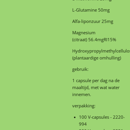
L-Glutamine
50
mg
Alfa-liponzuur
25
mg
Magnesium
(citraat)
56.4
mg
RI
15
%
Hydroxypropylmethylcellulo
(plantaardige omhulling)
gebruik:
1 capsule per dag na de
maaltijd, met wat water
innemen.
verpakking:
100 V-capsules
-
2220-
994