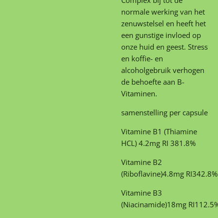
Complex bij tot de
normale werking van het
zenuwstelsel en heeft het
een gunstige invloed op
onze huid en geest. Stress
en koffie- en
alcoholgebruik verhogen
de behoefte aan B-
Vitaminen.
samenstelling per capsule
Vitamine B1 (Thiamine
HCL)
4.2
mg
RI
381.8
%
Vitamine B2
(Riboflavine)
4.8
mg
RI
342.8
%
Vitamine B3
(Niacinamide)
18
mg
RI
112.5