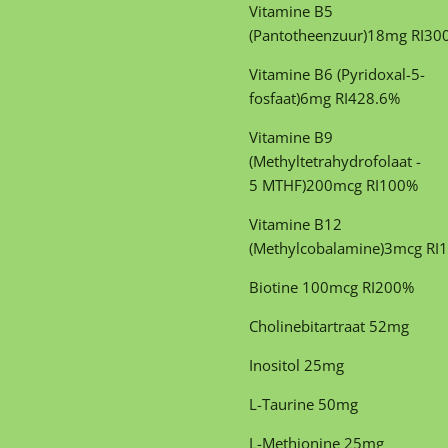
Vitamine B5
(Pantotheenzuur)
18
mg
RI
30
Vitamine B6 (Pyridoxal-5-
fosfaat)
6
mg
RI
428.6
%
Vitamine B9
(Methyltetrahydrofolaat -
5 MTHF)
200
mcg
RI
100
%
Vitamine B12
(Methylcobalamine)
3
mcg
RI
1
Biotine
100
mcg
RI
200
%
Cholinebitartraat
52
mg
Inositol
25
mg
L-
Taurine
50
mg
L-Methionine
25
mg