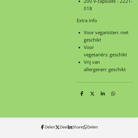
200 V-capsules
-
2221-
018
Extra info
Voor veganisten:
niet
geschikt
Voor
vegetariërs:
geschikt
Vrij van
allergenen: geschikt
D
D
S
D
e
e
h
e
l
e
a
l
e
l
r
e
n
e
n
Delen
Deel
Share
Delen