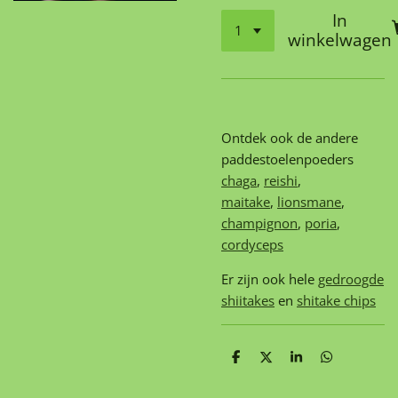
In
winkelwagen
Ontdek ook de andere
paddestoelenpoeders
chaga
,
reishi
,
maitake
,
lionsmane
,
champignon
,
poria
,
cordyceps
Er zijn ook hele
gedroogde
shiitakes
en
shitake chips
D
D
S
D
e
e
h
e
l
e
a
l