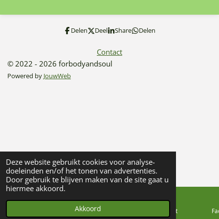
e
l
r
e
n
e
n
Delen
Deel
Share
Delen
Contact
© 2022 - 2026 forbodyandsoul
Powered by
JouwWeb
Deze website gebruikt cookies voor analyse-
doeleinden en/of het tonen van advertenties.
Door gebruik te blijven maken van de site gaat u
hiermee akkoord.
Akkoord
E-mailadres
Telefoonnummer
Kaart
Fa