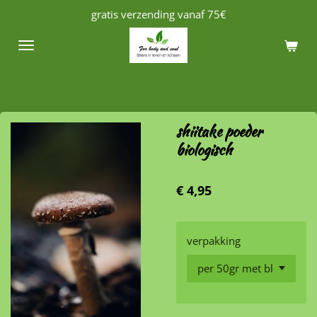
gratis verzending vanaf 75€
Ga
direct
naar
de
hoofdinhoud
shiitake poeder
biologisch
€ 4,95
verpakking