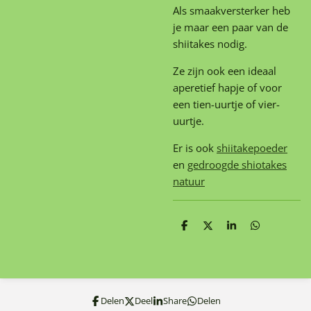
Als smaakversterker heb
je maar een paar van de
shiitakes nodig.
Ze zijn ook een ideaal
aperetief hapje of voor
een tien-uurtje of vier-
uurtje.
Er is ook
shiitakepoeder
en
gedroogde shiotakes
natuur
D
D
S
D
e
e
h
e
l
e
a
l
e
l
r
e
n
e
n
Delen
Deel
Share
Delen