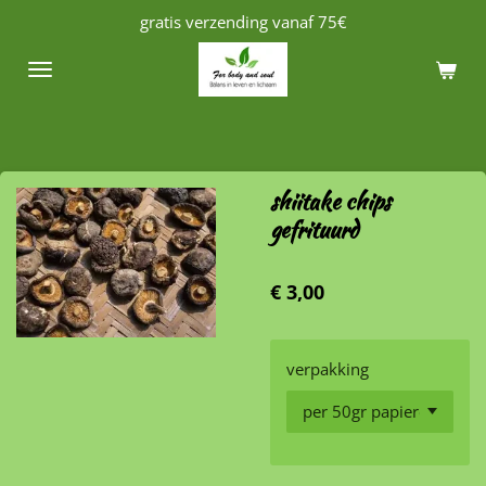
gratis verzending vanaf 75€
Ga
direct
naar
de
hoofdinhoud
shiitake chips
gefrituurd
€ 3,00
verpakking