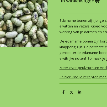
In winkelwagen
Edamame bonen zijn jonge s
eiwitten en vezels. Goed voo
werking van je darmen en st
De edamame bonen zijn kort
knapperig zijn. De perfecte e
geroosterde edamame bone
eiwitrijke noten? Zo maak j
Meer over peulvruchten vind 
En hier vind je recepten met
D
D
S
e
e
h
l
e
a
e
l
r