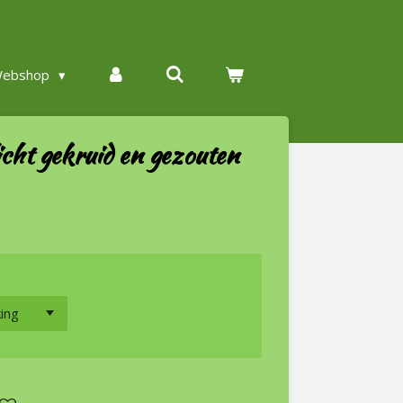
ebshop
cht gekruid en gezouten