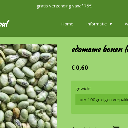
gratis verzending vanaf 75€
oul
Home
Informatie
W
edamame bonen li
€ 0,60
gewicht