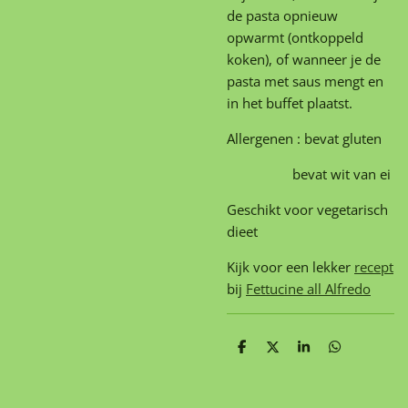
de pasta opnieuw
opwarmt (ontkoppeld
koken), of wanneer je de
pasta met saus mengt en
in het buffet plaatst.
Allergenen : bevat gluten
bevat wit van ei
Geschikt voor vegetarisch
dieet
Kijk voor een lekker
recept
bij
Fettucine all Alfredo
D
D
S
D
e
e
h
e
l
e
a
l
e
l
r
e
n
e
n