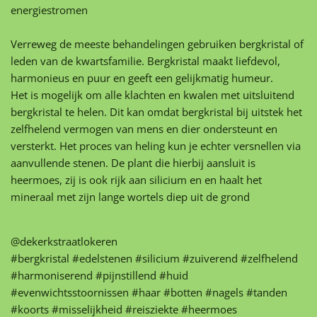
energiestromen
Verreweg de meeste behandelingen gebruiken bergkristal of
leden van de kwartsfamilie. Bergkristal maakt liefdevol,
harmonieus en puur en geeft een gelijkmatig humeur.
Het is mogelijk om alle klachten en kwalen met uitsluitend
bergkristal te helen. Dit kan omdat bergkristal bij uitstek het
zelfhelend vermogen van mens en dier ondersteunt en
versterkt. Het proces van heling kun je echter versnellen via
aanvullende stenen. De plant die hierbij aansluit is
heermoes, zij is ook rijk aan silicium en en haalt het
mineraal met zijn lange wortels diep uit de grond
@dekerkstraatlokeren
#bergkristal
#edelstenen
#silicium
#zuiverend
#zelfhelend
#harmoniserend
#pijnstillend
#huid
#evenwichtsstoornissen
#haar
#botten
#nagels
#tanden
#koorts
#misselijkheid
#reisziekte
#heermoes