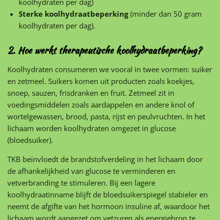
koolhydraten per dag)
Sterke koolhydraatbeperking
(minder dan 50 gram
koolhydraten per dag).
2. Hoe werkt therapeutische koolhydraatbeperking?
Koolhydraten consumeren we vooral in twee vormen: suiker
en zetmeel. Suikers komen uit producten zoals koekjes,
snoep, sauzen, frisdranken en fruit. Zetmeel zit in
voedingsmiddelen zoals aardappelen en andere knol of
wortelgewassen, brood, pasta, rijst en peulvruchten. In het
lichaam worden koolhydraten omgezet in glucose
(bloedsuiker).
TKB beïnvloedt de brandstofverdeling in het lichaam door
de afhankelijkheid van glucose te verminderen en
vetverbranding te stimuleren. Bij een lagere
koolhydraatinname blijft de bloedsuikerspiegel stabieler en
neemt de afgifte van het hormoon insuline af, waardoor het
lichaam wordt aangezet om vetzuren als energiebron te