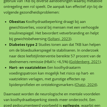
gebruik van TKB bij diverse aandoeningen waarbij metabole
ontregeling een rol speelt. De aanpak kan effectief zijn bij de
volgende gezondheidsproblemen:
Obesitas
Koolhydraatbeperking draagt bij aan
gewichtsverlies, vooral bij mensen met een verhoogde
insulinespiegel. Het bevordert vetverbranding en helpt
bij gewichtsbeheersing (
Soltani, 2023
).
Diabetes type 2
Studies tonen aan dat TKB kan helpen
om de bloedsuikerspiegel te stabiliseren. In onderzoek
naar deze leefstijlinterventie bereikte 57 procent van de
deelnemers remissie (HbA1c <6,5%) (
Goldenberg, 2021
).
Hart- en vaatziekten
Een koolhydraatarm
voedingspatroon kan mogelijk het risico op hart- en
vaatziekten verlagen, met gunstige effecten op
lipidenprofielen en ontstekingsmarkers (
Chatzi, 2024
).
Daarnaast worden de neurologische en mentale voordelen
van koolhydraatbeperking steeds meer onderzocht. Een
goed gedocumenteerd voorbeeld is
epilepsie
, waarbij een