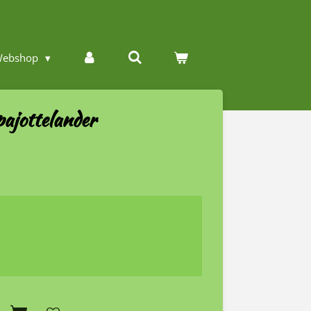
ebshop
ajottelander