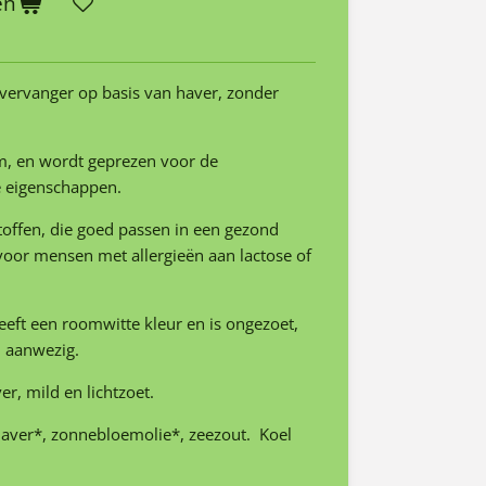
en
kvervanger op basis van haver, zonder
m, en wordt geprezen voor de
e eigenschappen.
toffen, die goed passen in een gezond
voor mensen met allergieën aan lactose of
eft een roomwitte kleur en is ongezoet,
jn aanwezig.
r, mild en lichtzoet.
haver*, zonnebloemolie*, zeezout. Koel