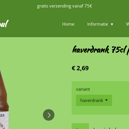
gratis verzending vanaf 75€
ul
Home
Informatie
W
haverdrank 75cl p
€ 2,69
variant