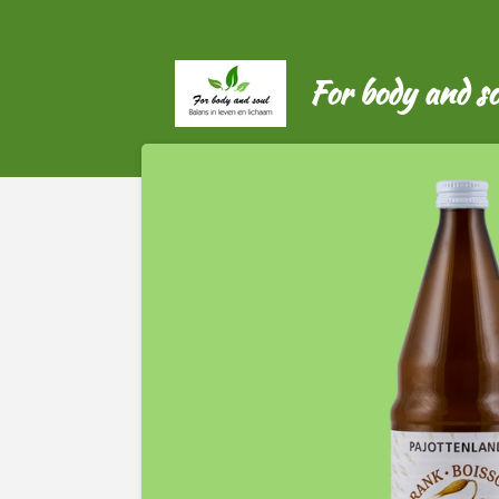
Ga
direct
naar
For body and so
de
hoofdinhoud