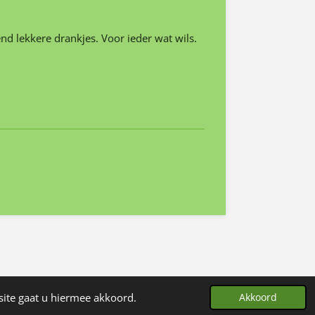
nd lekkere drankjes. Voor ieder wat wils.
Powered by
JouwWeb
site gaat u hiermee akkoord.
Akkoord