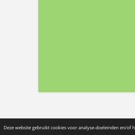
© 2022 - 2026 forbodyandsoul
Deze website gebruikt cookies voor analyse-doeleinden en/of h