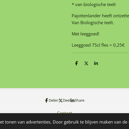
* van biologische teelt
Pajottenlander heeft ontzette
Van Biologische teelt.
Met leeggoed!
Leeggoed 75cl fles = 0,25€
D
D
S
e
e
h
l
e
a
e
l
r
n
e
Delen
Deel
Share
Contact
et tonen van advertenties. Door gebruik te blijven maken van de 