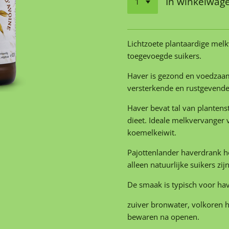
In winkelwag
Lichtzoete plantaardige mel
toegevoegde suikers.
Haver is gezond en voedzaa
versterkende en rustgevend
Haver bevat tal van plantens
dieet. Ideale melkvervanger 
koemelkeiwit.
Pajottenlander haverdrank he
alleen natuurlijke suikers zi
De smaak is typisch voor have
zuiver bronwater, volkoren 
bewaren na openen.