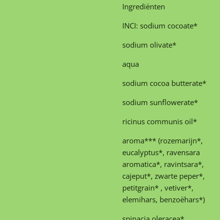
Ingrediënten
INCI: sodium cocoate*
sodium olivate*
aqua
sodium cocoa butterate*
sodium sunflowerate*
ricinus communis oil*
aroma*** (rozemarijn*,
eucalyptus*, ravensara
aromatica*, ravintsara*,
cajeput*, zwarte peper*,
petitgrain* , vetiver*,
elemihars, benzoëhars*)
spinacia oleracea*