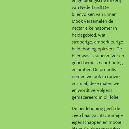
enige biologische imkerij
van Nederland! De
bijenvolken van Elmar
Mook verzamelen de
nectar elke nazomer in
heidegebied, wat
stroperige, amberkleurige
heidehoning oplevert. De
bijenwas is superzuiver en
geurt hemels naar honing
en amber. De propolis
nemen we ook in rauwe
vorm af, deze malen we
en wordt vervolgens
gemacereerd in olijfolie.
De heidehoning geeft de
zeep haar zachtschuimige
eigenschappen en mooie
kleur. En de zoetkruidige