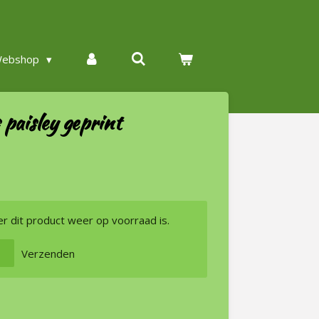
ebshop
 paisley geprint
 dit product weer op voorraad is.
Verzenden