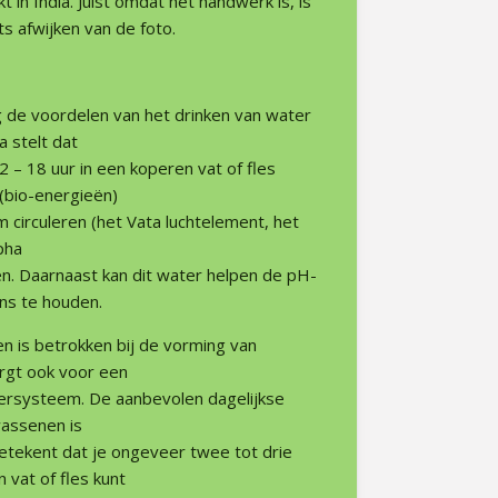
n India. Juist omdat het handwerk is, is
ets afwijken van de foto.
 de voordelen van het drinken van water
a stelt dat
 – 18 uur in een koperen vat of fles
 (bio-energieën)
m circuleren (het Vata luchtelement, het
pha
n. Daarnaast kan dit water helpen de pH-
ans te houden.
n is betrokken bij de vorming van
rgt ook voor een
ersysteem. De aanbevolen dagelijkse
wassenen is
betekent dat je ongeveer twee tot drie
 vat of fles kunt