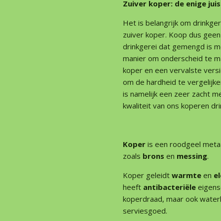
Zuiver koper: de enige jui
Het is belangrijk om drinkge
zuiver koper. Koop dus gee
drinkgerei dat gemengd is 
manier om onderscheid te m
koper en een vervalste vers
om de hardheid te vergelijke
is namelijk een zeer zacht m
kwaliteit van ons koperen dri
Koper
is een roodgeel metaa
zoals
brons
en
messing
.
Koper geleidt
warmte
en
el
heeft
antibacteriële
eigens
koperdraad, maar ook waterl
serviesgoed.