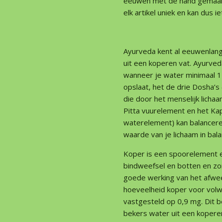
eeuwen met de hand gemaakt i
elk artikel uniek en kan dus i
Ayurveda kent al eeuwenlang
uit een koperen vat. Ayurved
wanneer je water minimaal 12
opslaat, het de drie Dosha’s
die door het menselijk lichaa
Pitta vuurelement en het Ka
waterelement) kan balancere
waarde van je lichaam in bal
Koper is een spoorelement e
bindweefsel en botten en zo
goede werking van het afwe
hoeveelheid koper voor vol
vastgesteld op 0,9 mg. Dit 
bekers water uit een koperen