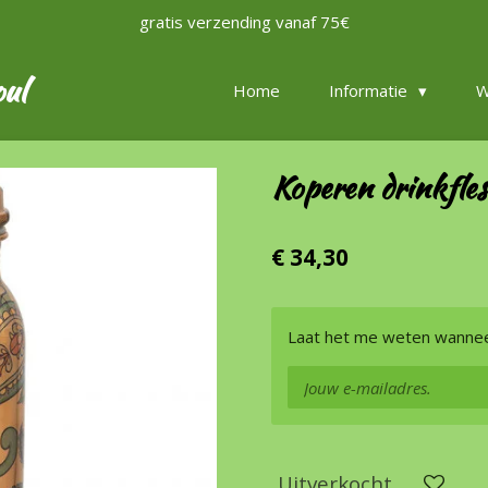
gratis verzending vanaf 75€
oul
Home
Informatie
W
Koperen drinkfles
€ 34,30
Laat het me weten wanneer
Uitverkocht