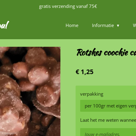
gratis verzending vanaf 75€
ul
Home
Informatie
W
Rotskes coockie c
€ 1,25
verpakking
Laat het me weten wanneer