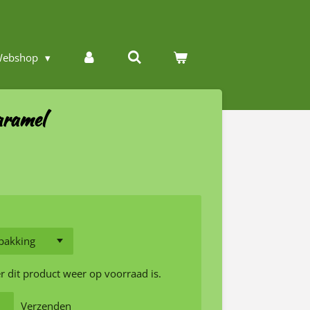
ebshop
aramel
 dit product weer op voorraad is.
Verzenden