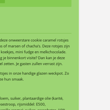
 deze onweerstare cookie caramel rotsjes
ns of marsen of chacha's. Deze rotsjes zijn
 koekjes, mini fudge en melkchocolade.
jg je binnenkort visite? Dan kan je deze
l zetten. Je gasten zullen verrast zijn.
tsjes in onze handige
glazen weckpot. Zo
 ze hun smaak.
loem, suiker, plantaardige olie (karité,
osestroop, rijsmiddel: E500,