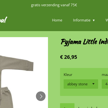
gratis verzending vanaf 75€
ul
Home
Informatie
W
Pyjama Little Ind
€ 26,95
Kleur
ma