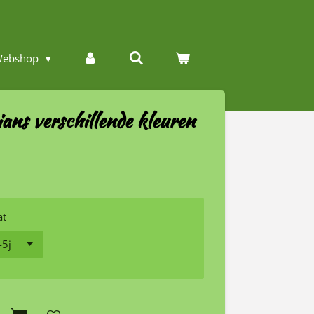
ebshop
ians verschillende kleuren
at