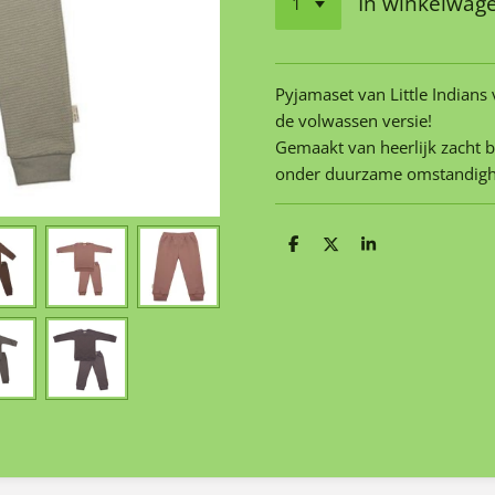
In winkelwag
Pyjamaset van Little Indians
de volwassen versie!
Gemaakt van heerlijk zacht 
onder duurzame omstandighe
D
D
S
e
e
h
l
e
a
e
l
r
n
e