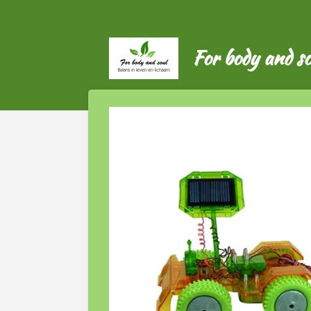
Ga
direct
naar
For body and so
de
hoofdinhoud