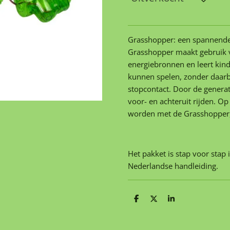
Grasshopper: een spannende
Grasshopper maakt gebruik v
energiebronnen en leert kind
kunnen spelen, zonder daarbi
stopcontact. Door de genera
voor- en achteruit rijden. O
worden met de Grasshopper, 
Het pakket is stap voor stap 
Nederlandse handleiding.
D
D
S
e
e
h
l
e
a
e
l
r