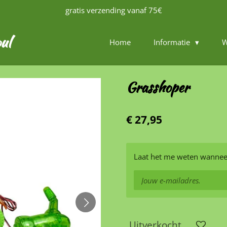
gratis verzending vanaf 75€
ul
Home
Informatie
W
Grasshoper
€ 27,95
Laat het me weten wanneer
Uitverkocht