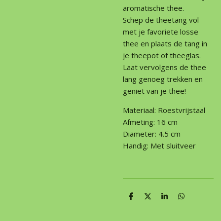
aromatische thee.
Schep de theetang vol
met je favoriete losse
thee en plaats de tang in
je theepot of theeglas.
Laat vervolgens de thee
lang genoeg trekken en
geniet van je thee!
Materiaal:
Roestvrijstaal
Afmeting:
16 cm
Diameter:
4.5 cm
Handig:
Met sluitveer
D
D
S
D
e
e
h
e
l
e
a
l