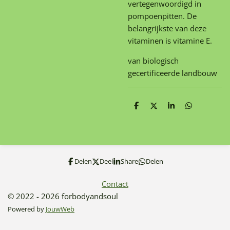
vertegenwoordigd in
pompoenpitten. De
belangrijkste van deze
vitaminen is vitamine E.
van biologisch
gecertificeerde landbouw
D
D
S
D
e
e
h
e
l
e
a
l
e
l
r
e
n
e
n
Delen
Deel
Share
Delen
Contact
© 2022 - 2026 forbodyandsoul
Powered by
JouwWeb