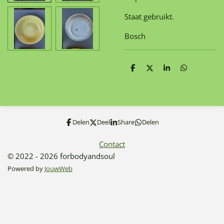
Staat gebruikt.
Bosch
D
D
S
D
e
e
h
e
l
e
a
l
e
l
r
e
n
e
n
Delen
Deel
Share
Delen
Contact
© 2022 - 2026 forbodyandsoul
Powered by
JouwWeb