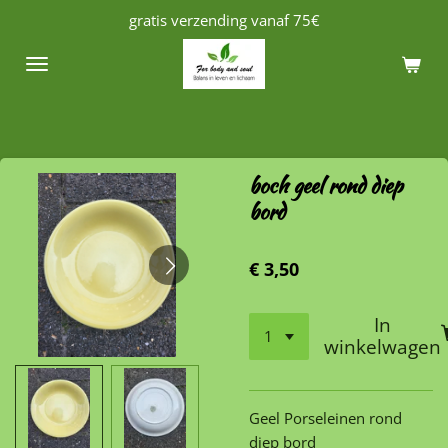
gratis verzending vanaf 75€
Ga
direct
naar
de
hoofdinhoud
boch geel rond diep
bord
€ 3,50
In
winkelwagen
Geel Porseleinen rond
diep bord