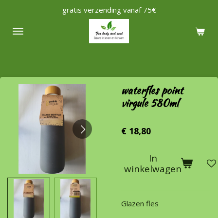
gratis verzending vanaf 75€
Ga
direct
naar
de
hoofdinhoud
waterfles point
virgule 580ml
€ 18,80
In
winkelwagen
Glazen fles