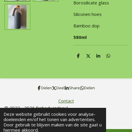
Borosilicate glass
Siliconen hoes
Bamboo dop
580ml
D
D
S
D
e
e
h
e
l
e
a
l
e
l
r
e
n
e
n
Delen
Deel
Share
Delen
Contact
© 2022 - 2026 forbodyandsoul
Deze website gebruikt cookies voor analyse-
Powered by
JouwWeb
doeleinden en/of het tonen van advertenties.
Door gebruik te blijven maken van de site gaat u
hiermee akkoord.