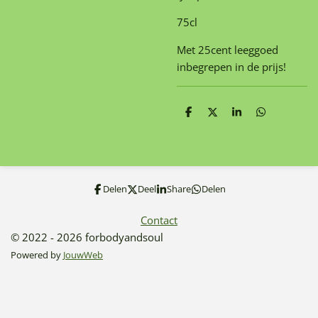
75cl
Met 25cent leeggoed
inbegrepen in de prijs!
D
D
S
D
e
e
h
e
l
e
a
l
e
l
r
e
n
e
n
Delen
Deel
Share
Delen
Contact
© 2022 - 2026 forbodyandsoul
Powered by
JouwWeb