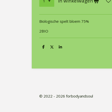
In winkelwagen
Biologische spelt bloem 75%
2BIO
D
D
S
e
e
h
l
e
a
e
l
r
n
e
© 2022 - 2026 forbodyandsoul