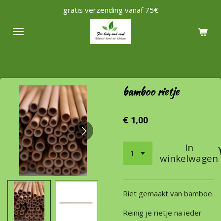
gratis verzending vanaf 75€
Ga
direct
naar
de
hoofdinhoud
bamboo rietje
€ 1,00
In
winkelwagen
Riet gemaakt van bamboe.
Reinig je rietje na ieder