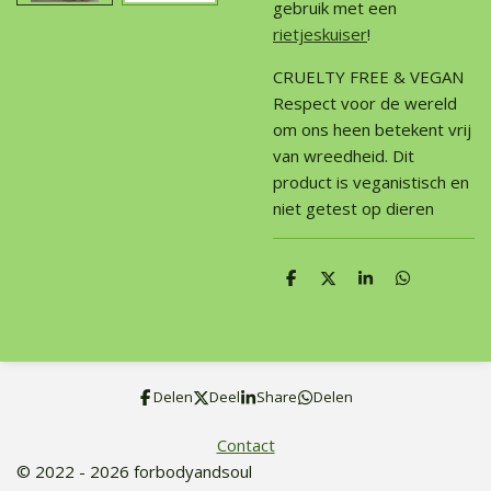
gebruik met een
rietjeskuiser
!
CRUELTY FREE & VEGAN
Respect voor de wereld
om ons heen betekent vrij
van wreedheid. Dit
product is veganistisch en
niet getest op dieren
D
D
S
D
e
e
h
e
l
e
a
l
e
l
r
e
n
e
n
Delen
Deel
Share
Delen
Contact
© 2022 - 2026 forbodyandsoul