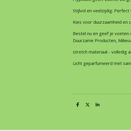
Stijlvol en veelzijdig: Perfec
Kies voor duurzaamheid en 
Bestel nu en geef je voeten 
Duurzame Producten, Milieuv
stretch materiaal - volledig
Licht geparfumeerd met sa
D
D
S
e
e
h
l
e
a
e
l
r
n
e