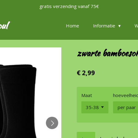
gratis verzending vanaf 75€
oul
Home
Informatie
W
zwarte bamboeso
€ 2,99
Maat
hoeveelhei