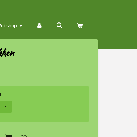
ebshop
kken
d