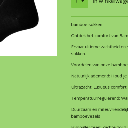
In winkelwag
bamboe sokken
Ontdek het comfort van Bam
Ervaar ultieme zachtheid en
sokken.
Voordelen van onze bamboe
Natuurlijk ademend:
Houd je 
Ultrazacht:
Luxueus comfort 
Temperatuurregulerend: Warm
Duurzaam en milieuvriendeli
bamboevezels
Hypoallergeen: Zachte zorg,