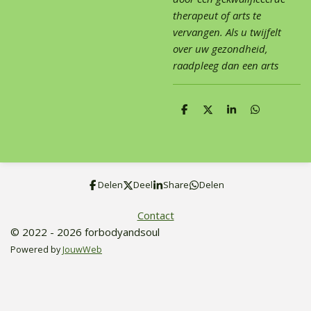
therapeut of arts te
vervangen. Als u twijfelt
over uw gezondheid,
raadpleeg dan een arts
D
D
S
D
e
e
h
e
l
e
a
l
e
l
r
e
n
e
n
Delen
Deel
Share
Delen
Contact
© 2022 - 2026 forbodyandsoul
Powered by
JouwWeb