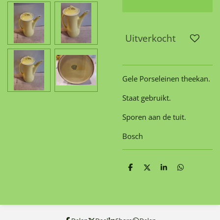
Uitverkocht
Gele Porseleinen theekan.
Staat gebruikt.
Sporen aan de tuit.
Bosch
D
D
S
D
e
e
h
e
l
e
a
l
e
l
r
e
n
e
n