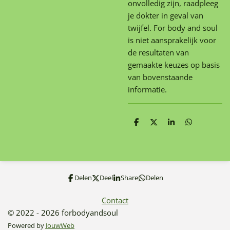
onvolledig zijn, raadpleeg
je dokter in geval van
twijfel. For body and soul
is niet aansprakelijk voor
de resultaten van
gemaakte keuzes op basis
van bovenstaande
informatie.
D
D
S
D
e
e
h
e
l
e
a
l
e
l
r
e
n
e
n
Delen
Deel
Share
Delen
Contact
© 2022 - 2026 forbodyandsoul
Powered by
JouwWeb