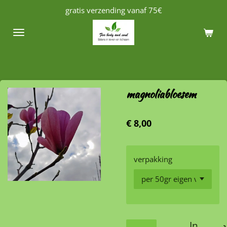
gratis verzending vanaf 75€
Ga
direct
naar
de
hoofdinhoud
magnoliabloesem
€ 8,00
verpakking
In