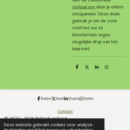
oorkaarsen
vkun je ultiem
ontspannen. Deze doek
gebruik je om de zone
rond het oor te
beschermen tegen
mogelijke drup van het
kaarsvet.
D
D
S
D
e
e
h
e
l
e
a
l
e
l
r
e
n
e
n
Delen
Deel
Share
Delen
Contact
© 2022 - 2026 forbodyandsoul
Deze website gebruikt cookies voor analyse-
Powered by
JouwWeb
doeleinden en/of het tonen van advertenties.