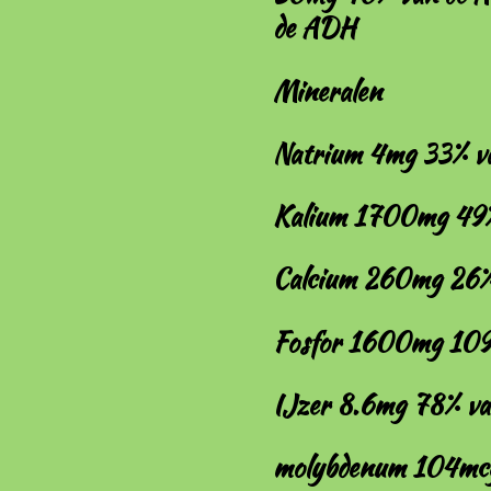
de ADH
Mineralen
Natrium 4mg 33% v
Kalium 1700mg 49
Calcium 260mg 26%
Fosfor 1600mg 109
IJzer 8.6mg 78% v
molybdenum 104mc