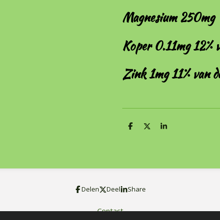
Magnesium 250mg 
Koper 0.11mg 12% 
Zink 1mg 11% van 
D
D
S
e
e
h
l
e
a
e
l
r
n
e
Delen
Deel
Share
Contact