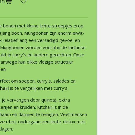
en
 bonen met kleine lichte streepjes erop
atjang boon. Mungbonen zijn enorm eiwit-
k relatief lang een verzadigd gevoel en
. Mungbonen worden vooral in de Indianse
ikt in curry's en andere gerechten. Onze
vanwege hun dikke vlezige structuur
zen.
erfect om soepen, curry’s, salades en
hari
is te vergelijken met curry’s.
n je vervangen door quinoa), extra
rijen en kruiden. Kitchari is in de
chaam en darmen te reinigen
.
Veel mensen
jze eten, ondergaan een lente-detox met
 dagen.