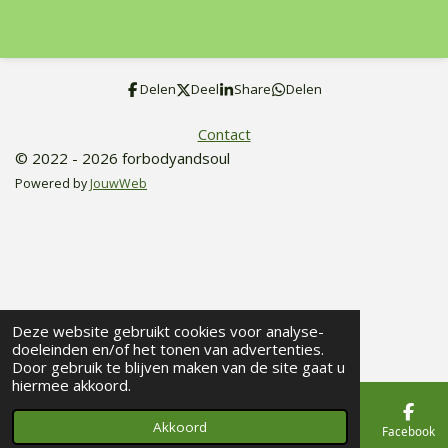
e
e
h
e
l
e
a
l
e
l
r
e
n
e
n
Delen
Deel
Share
Delen
Contact
© 2022 - 2026 forbodyandsoul
Powered by
JouwWeb
Deze website gebruikt cookies voor analyse-
doeleinden en/of het tonen van advertenties.
Door gebruik te blijven maken van de site gaat u
hiermee akkoord.
Akkoord
E-mailadres
Telefoonnummer
Kaart
Facebook