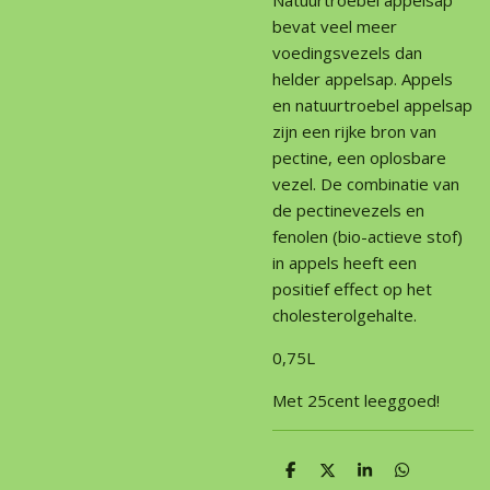
bevat veel meer
voedingsvezels dan
helder appelsap. Appels
en natuurtroebel appelsap
zijn een rijke bron van
pectine, een oplosbare
vezel. De combinatie van
de pectinevezels en
fenolen (bio-actieve stof)
in appels heeft een
positief effect op het
cholesterolgehalte.
0,75L
Met 25cent leeggoed!
D
D
S
D