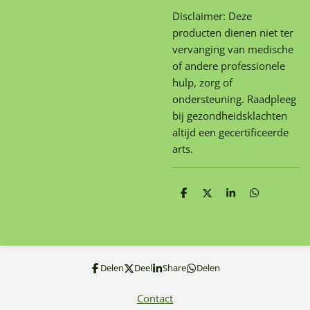
Disclaimer: Deze
producten dienen niet ter
vervanging van medische
of andere professionele
hulp, zorg of
ondersteuning. Raadpleeg
bij gezondheidsklachten
altijd een gecertificeerde
arts.
D
D
S
D
e
e
h
e
l
e
a
l
e
l
r
e
n
e
n
Delen
Deel
Share
Delen
Contact