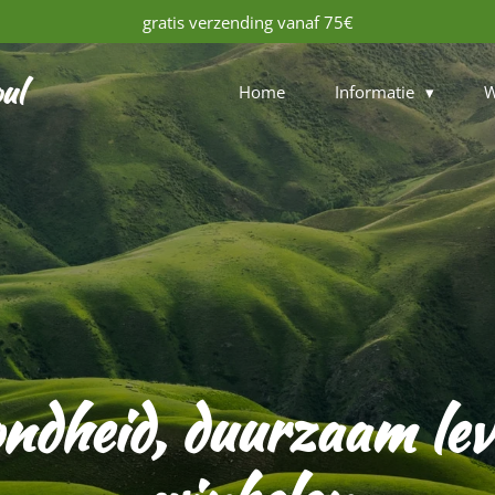
gratis verzending vanaf 75€
ul
Home
Informatie
W
ondheid, duurzaam le