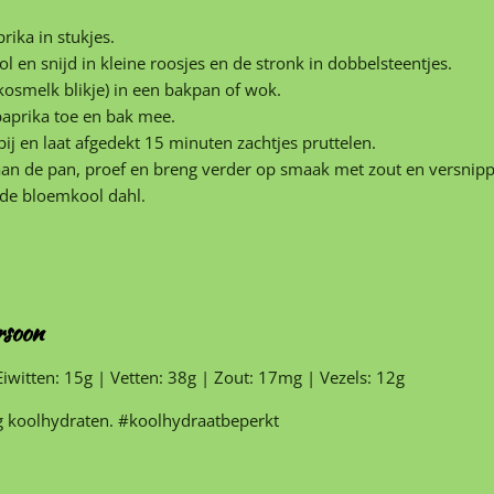
rika in stukjes.
 en snijd in kleine roosjes en de stronk in dobbelsteentjes.
kosmelk blikje) in een bakpan of wok.
aprika toe en bak mee.
j en laat afgedekt 15 minuten zachtjes pruttelen.
aan de pan, proef en breng verder op smaak met zout en versnipp
r de bloemkool dahl.
rsoon
Eiwitten:
15g
|
Vetten:
38g
|
Zout:
17mg
|
Vezels:
12g
g koolhydraten. #koolhydraatbeperkt