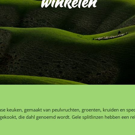
winkelen
diase keuken, gemaakt van peulvruchten, groenten, kruiden en sp
 gekookt, die dahl genoemd wordt. Gele splitlinzen hebben een re