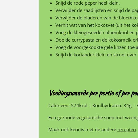
Snijd de rode peper heel klein.
Verwijder de zaadlijsten en snijd de pap
Verwijder de bladeren van de bloemkool
Verhit wat van het kokosvet (uit het ko
Voeg de kleingesneden bloemkool en p
Doe de currypasta en de kokosmelk erbi
Voeg de voorgekookte gele linzen toe 
Snijd de koriander klein en strooi ove
Voedingswaarde per portie of per pe
Calorieën:
574kcal
|
Koolhydraten:
34g
|
Een gezonde vegetarische soep met weini
Maak ook kennis met de andere
recepten
.