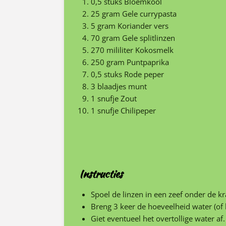
0,5
stuks
Bloemkool
25
gram
Gele currypasta
5
gram
Koriander
vers
70
gram
Gele splitlinzen
270
mililiter
Kokosmelk
250
gram
Puntpaprika
0,5
stuks
Rode peper
3 blaadjes munt
1
snufje
Zout
1
snufje
Chilipeper
Instructies
Spoel de linzen in een zeef onder de kr
Breng 3 keer de hoeveelheid water (of
Giet eventueel het overtollige water af.